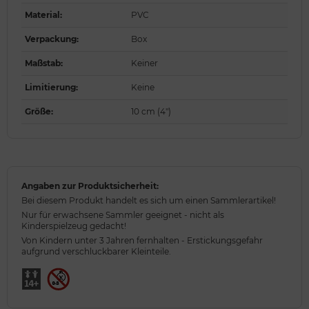
Material
:
PVC
Verpackung
:
Box
Maßstab
:
Keiner
Limitierung
:
Keine
Größe
:
10 cm (4")
Angaben zur Produktsicherheit:
Bei diesem Produkt handelt es sich um einen Sammlerartikel!
Nur für erwachsene Sammler geeignet - nicht als
Kinderspielzeug gedacht!
Von Kindern unter 3 Jahren fernhalten - Erstickungsgefahr
aufgrund verschluckbarer Kleinteile.