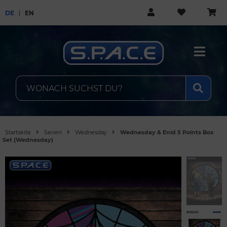
DE
EN
Startseite
Serien
Wednesday
Wednesday & Enid 5 Points Box
Set (Wednesday)